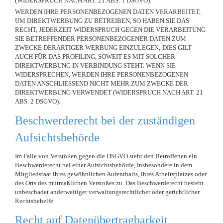
(WIDERSPRUCH NACH ART. 21 ABS. 1 DSGVO).
WERDEN IHRE PERSONENBEZOGENEN DATEN VERARBEITET,
UM DIREKTWERBUNG ZU BETREIBEN, SO HABEN SIE DAS
RECHT, JEDERZEIT WIDERSPRUCH GEGEN DIE VERARBEITUNG
SIE BETREFFENDER PERSONENBEZOGENER DATEN ZUM
ZWECKE DERARTIGER WERBUNG EINZULEGEN; DIES GILT
AUCH FÜR DAS PROFILING, SOWEIT ES MIT SOLCHER
DIREKTWERBUNG IN VERBINDUNG STEHT. WENN SIE
WIDERSPRECHEN, WERDEN IHRE PERSONENBEZOGENEN
DATEN ANSCHLIESSEND NICHT MEHR ZUM ZWECKE DER
DIREKTWERBUNG VERWENDET (WIDERSPRUCH NACH ART. 21
ABS. 2 DSGVO).
Beschwerde­recht bei der zuständigen
Aufsichts­behörde
Im Falle von Verstößen gegen die DSGVO steht den Betroffenen ein
Beschwerderecht bei einer Aufsichtsbehörde, insbesondere in dem
Mitgliedstaat ihres gewöhnlichen Aufenthalts, ihres Arbeitsplatzes oder
des Orts des mutmaßlichen Verstoßes zu. Das Beschwerderecht besteht
unbeschadet anderweitiger verwaltungsrechtlicher oder gerichtlicher
Rechtsbehelfe.
Recht auf Daten­übertrag­barkeit